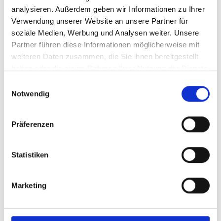
analysieren. Außerdem geben wir Informationen zu Ihrer
Verwendung unserer Website an unsere Partner für
Kostenstrukturanalyse
soziale Medien, Werbung und Analysen weiter. Unsere
Wir zeigen Ihnen, wie Sie Ihre laufenden
Partner führen diese Informationen möglicherweise mit
Kosten für Medizintechnik konsequent
weiteren Daten zusammen, die Sie ihnen bereitgestellt
optimieren können.
haben oder die sie im Rahmen Ihrer Nutzung der Dienste
gesammelt haben.
Einwilligungsauswahl
Vermittlung von Gebrauchtgeräten
Notwendig
Durch unser Netzwerk helfen wir Ihnen, das
für Sie richtige Gerät zu finden.
Präferenzen
Hyperthermie und Tumorboard
Statistiken
Für die Firmen Celsius37.com sowie
Celsius42 habe ich einen direkten
Vertriebsauftrag.
Marketing
X-ray Brachytherapie