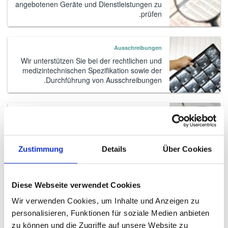
angebotenen Geräte und Dienstleistungen zu
prüfen.
Ausschreibungen
Wir unterstützen Sie bei der rechtlichen und
medizintechnischen Spezifikation sowie der
Durchführung von Ausschreibungen.
Angebotsprüfung und Auftragsvergabe
Mit unserer umfangreichen Erfahrung sichern
wir für Sie Einsparungen bei
Angebotsverhandlungen.
Zustimmung
Details
Über Cookies
Überwachung der Vertragserfüllung
Diese Webseite verwendet Cookies
Wir sorgen für einen reibungslosen Ablauf
Wir verwenden Cookies, um Inhalte und Anzeigen zu
der Vertragserfüllung und dafür, dass Sie
ständig über den aktuellen Stand informiert
personalisieren, Funktionen für soziale Medien anbieten
sind.
zu können und die Zugriffe auf unsere Website zu