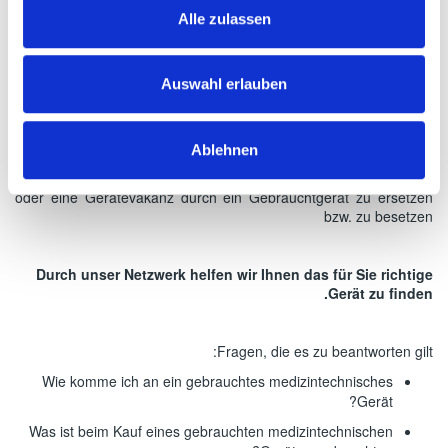
Mit der Anlage Papillon+ der Firma Ariane ist
Alle zulassen
eine hervorragende Therapie offen
zugänglicher Tumore möglich,
Auswahl erlauben
Vermittlung von Gebrauchtgeräten
Lange Zeit war es verpönt gebrauchte medizintechnische Geräte
Ablehnen
zu kaufen. Nun aber entdecken mehr und mehr Leistungsträger
ihre Wirtschaftlichkeit und entscheiden sich, eine veraltete Anlage
oder eine Gerätevakanz durch ein Gebrauchtgerät zu ersetzen
bzw. zu besetzen
Durch unser Netzwerk helfen wir Ihnen das für Sie richtige
Gerät zu finden.
Fragen, die es zu beantworten gilt:
Wie komme ich an ein gebrauchtes medizintechnisches
Gerät?
Was ist beim Kauf eines gebrauchten medizintechnischen