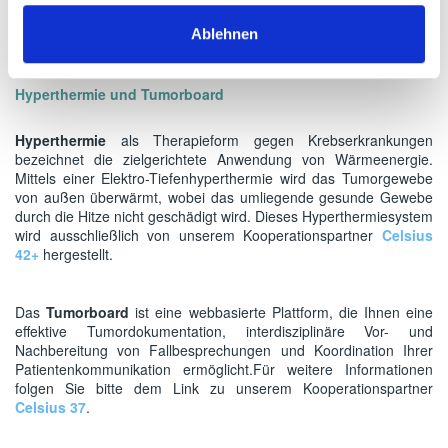
Mit der Anlage Papillon+ der Firma Ariane ist
eine hervorragende Therapie offen
Ablehnen
zugänglicher Tumore möglich,
Hyperthermie und Tumorboard
Hyperthermie
als Therapieform gegen Krebserkrankungen
bezeichnet die zielgerichtete Anwendung von Wärmeenergie.
Mittels einer Elektro-Tiefenhyperthermie wird das Tumorgewebe
von außen überwärmt, wobei das umliegende gesunde Gewebe
durch die Hitze nicht geschädigt wird. Dieses Hyperthermiesystem
wird ausschließlich von unserem Kooperationspartner
Celsius
42+
hergestellt.
Das
Tumorboard
ist eine webbasierte Plattform, die Ihnen eine
effektive Tumordokumentation, interdisziplinäre Vor- und
Nachbereitung von Fallbesprechungen und Koordination Ihrer
Patientenkommunikation ermöglicht.Für weitere Informationen
folgen Sie bitte dem Link zu unserem Kooperationspartner
Celsius 37
.