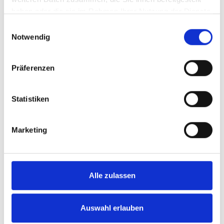
haben oder die sie im Rahmen Ihrer Nutzung der Dienste
gesammelt haben.
Einwilligungsauswahl
Kostenstrukturanalyse
Notwendig
Wir zeigen Ihnen, wie Sie Ihre laufenden
Kosten für Medizintechnik konsequent
optimieren können.
Präferenzen
Vermittlung von Gebrauchtgeräten
Statistiken
Durch unser Netzwerk helfen wir Ihnen, das
für Sie richtige Gerät zu finden.
Marketing
Hyperthermie und Tumorboard
Für die Firmen Celsius37.com sowie
Celsius42 habe ich einen direkten
Alle zulassen
Vertriebsauftrag.
Auswahl erlauben
X-ray Brachytherapie