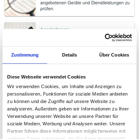
angebotenen Geräte und Dienstleistungen zu
prüfen.
Ausschreibungen
Wir unterstützen Sie bei der rechtlichen und
medizintechnischen Spezifikation sowie der
Durchführung von Ausschreibungen.
Zustimmung
Details
Über Cookies
Angebotsprüfung und Auftragsvergabe
Mit unserer umfangreichen Erfahrung sichern
Diese Webseite verwendet Cookies
wir für Sie Einsparungen bei
Wir verwenden Cookies, um Inhalte und Anzeigen zu
Angebotsverhandlungen.
personalisieren, Funktionen für soziale Medien anbieten
zu können und die Zugriffe auf unsere Website zu
analysieren. Außerdem geben wir Informationen zu Ihrer
Überwachung der Vertragserfüllung
Verwendung unserer Website an unsere Partner für
Wir sorgen für einen reibungslosen Ablauf
der Vertragserfüllung und dafür, dass Sie
soziale Medien, Werbung und Analysen weiter. Unsere
ständig über den aktuellen Stand informiert
Partner führen diese Informationen möglicherweise mit
sind.
weiteren Daten zusammen, die Sie ihnen bereitgestellt