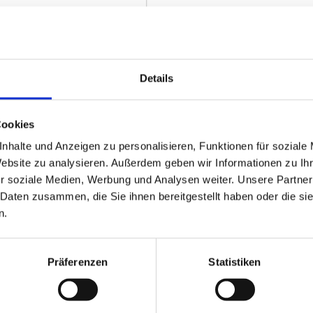
nen einen strukturierten
Sie möchten sich absichern, das
ienstleistungen zu prüfen.
geben?
Mit unserer umfangreichen Erf
Details
Angebotsverhandlungen.
 medizintechnischen
usschreibungen.
Fragen, die es zu beantworten gil
Cookies
Enthält das Angebot alle 
nhalte und Anzeigen zu personalisieren, Funktionen für soziale
Website zu analysieren. Außerdem geben wir Informationen zu I
Ist der Preis des Angebote
 wir für Sie Einsparungen bei
r soziale Medien, Werbung und Analysen weiter. Unsere Partner
Mit welchem Spielraum ka
 Daten zusammen, die Sie ihnen bereitgestellt haben oder die s
n.
Beispiele aus unserem Leistungs
Herstellerneutrale Auswer
r Vertragserfüllung und dafür,
ormiert sind.
Präferenzen
Statistiken
Mitwirkung und Vorbereitu