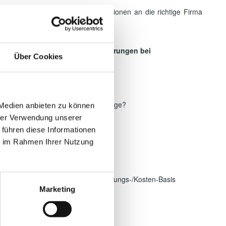
s Sie den Auftrag zu guten Konditionen an die richtige Firma
ahrung sichern wir für Sie Einsparungen bei
Über Cookies
t:
Ausstattungsmerkmale, die ich benötige?
 Medien anbieten zu können
hrer Verwendung unserer
s marktüblich?
 führen diese Informationen
nn ich in Verhandlungen rechnen?
ie im Rahmen Ihrer Nutzung
katalog:
tung der Angebote auf gleicher Leistungs-/Kosten-Basis
Marketing
ng der Vergabe