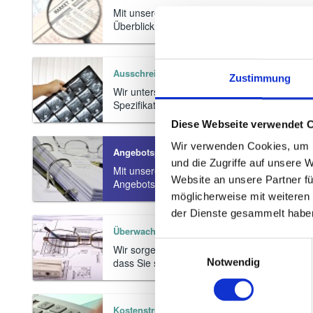
Mit unserer Marktkenntnis ermöglichen wir Ih
Überblick über die angebotenen Geräte und D
Ausschreibungen
Zustimmung
Wir unterstützen Sie bei der rechtlichen und
Spezifikation sowie der Durchführung von A
Diese Webseite verwendet 
Wir verwenden Cookies, um I
Angebotsprüfung und Auftragsvergabe
und die Zugriffe auf unsere 
Mit unserer umfangreichen Erfahrung sichern
Website an unsere Partner fü
Angebotsverhandlungen.
möglicherweise mit weiteren
der Dienste gesammelt habe
Überwachung der Vertragserfüllung
Einwilligungsauswahl
Wir sorgen für einen reibungslosen Ablauf de
dass Sie ständig über den aktuellen Stand inf
Notwendig
Kostenstrukturanalyse