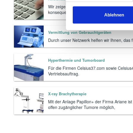
Wir zeigen Ihnen, wie Sie Ihre laufenden Kos
konsequent optimieren können.
Ablehnen
Vermittlung von Gebrauchtgeräten
Durch unser Netzwerk helfen wir Ihnen, das fü
Hyperthermie und Tumorboard
Für die Firmen Celsius37.com sowie Celsius4
Vertriebsauftrag.
X-ray Brachytherapie
Mit der Anlage Papillon+ der Firma Ariane is
offen zugänglicher Tumore möglich,