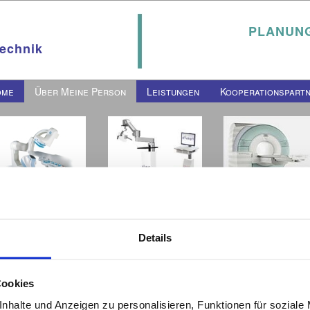
PLANUNG
Technik
ome
Über Meine Person
Leistungen
Kooperationspart
Details
Bausteine einer Zusammenarb
es Weltkonzerns habe ich es mir
er den Beschaffungsprozess von
kes bei Organisationsabläufen,
Cookies
lprojekte zu unterstützen.
nhalte und Anzeigen zu personalisieren, Funktionen für soziale