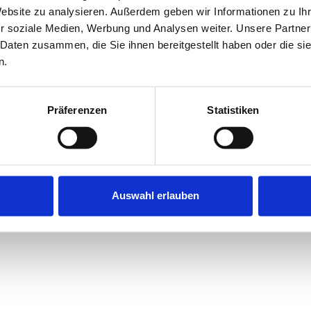
e, die auf den für Sie messbaren
Website zu analysieren. Außerdem geben wir Informationen zu I
r soziale Medien, Werbung und Analysen weiter. Unsere Partner
 Daten zusammen, die Sie ihnen bereitgestellt haben oder die s
 Systeme, einschließlich
n.
rdiologische Gesamtsysteme
der Mammographie.
hmervertretung und anderen
Präferenzen
Statistiken
ren nach Deutschland zurück, bin
 gezogen.
Auswahl erlauben