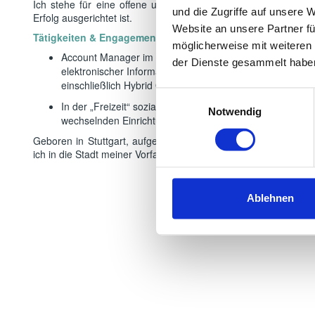
Ich stehe für eine offene und partnerschaftliche Arbeitsweis
und die Zugriffe auf unsere 
Erfolg ausgerichtet ist.
Website an unsere Partner fü
Tätigkeiten & Engagement
möglicherweise mit weiteren
Account Manager im Gesundheitsbereich für Bildgebende
der Dienste gesammelt habe
elektronischer Informationssysteme, Spezialvertrieb Ka
einschließlich Hybrid OP´s sowie Screeningsysteme in 
Einwilligungsauswahl
In der „Freizeit“ soziales Engagement in einer Arbeitne
Notwendig
wechselnden Einrichtungen.
Geboren in Stuttgart, aufgewachsen in Südafrika, mit 16 Jah
ich in die Stadt meiner Vorfahren – Dresden – nach der Wende
Ablehnen