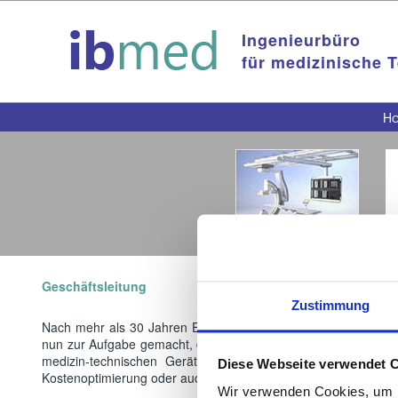
Ingenieurbüro
für medizinische 
H
Geschäftsleitung
Zustimmung
Nach mehr als 30 Jahren Erfahrung im Gesundheitssektor ein
nun zur Aufgabe gemacht, den Kunden mit meinem Wissen üb
medizin-technischen Geräten und mit Hilfe meines Netzwer
Diese Webseite verwendet 
Kostenoptimierung oder auch differenzierten Lösungen für Einze
Wir verwenden Cookies, um I