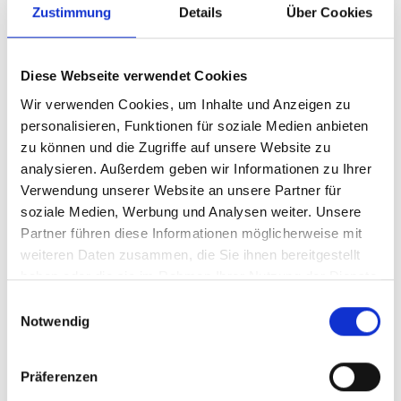
angebotenen Geräte und Dienstleistungen zu
Zustimmung
Details
Über Cookies
prüfen.
Diese Webseite verwendet Cookies
Ausschreibungen
Wir verwenden Cookies, um Inhalte und Anzeigen zu
Wir unterstützen Sie bei der rechtlichen und
medizintechnischen Spezifikation sowie der
personalisieren, Funktionen für soziale Medien anbieten
Durchführung von Ausschreibungen.
zu können und die Zugriffe auf unsere Website zu
analysieren. Außerdem geben wir Informationen zu Ihrer
Verwendung unserer Website an unsere Partner für
Angebotsprüfung und Auftragsvergabe
soziale Medien, Werbung und Analysen weiter. Unsere
Mit unserer umfangreichen Erfahrung sichern
Partner führen diese Informationen möglicherweise mit
wir für Sie Einsparungen bei
weiteren Daten zusammen, die Sie ihnen bereitgestellt
Angebotsverhandlungen.
haben oder die sie im Rahmen Ihrer Nutzung der Dienste
gesammelt haben.
Einwilligungsauswahl
Überwachung der Vertragserfüllung
Notwendig
Wir sorgen für einen reibungslosen Ablauf
der Vertragserfüllung und dafür, dass Sie
ständig über den aktuellen Stand informiert
Präferenzen
sind.