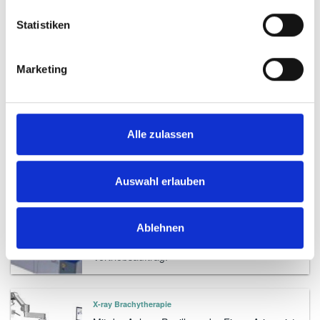
Statistiken
Kostenstrukturanalyse
Wir zeigen Ihnen, wie Sie Ihre laufenden
Marketing
Kosten für Medizintechnik konsequent
optimieren können.
Vermittlung von Gebrauchtgeräten
Alle zulassen
Durch unser Netzwerk helfen wir Ihnen, das
für Sie richtige Gerät zu finden.
Auswahl erlauben
Hyperthermie und Tumorboard
Ablehnen
Für die Firmen Celsius37.com sowie
Celsius42 habe ich einen direkten
Vertriebsauftrag.
X-ray Brachytherapie