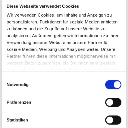
Ich interessiere mich für folgende Fachgebiete:
Diese Webseite verwendet Cookies
Radiologie
Urologie
Röntgen
Wir verwenden Cookies, um Inhalte und Anzeigen zu
personalisieren, Funktionen für soziale Medien anbieten
zu können und die Zugriffe auf unsere Website zu
Email
analysieren. Außerdem geben wir Informationen zu Ihrer
Verwendung unserer Website an unsere Partner für
soziale Medien, Werbung und Analysen weiter. Unsere
Partner führen diese Informationen möglicherweise mit
weiteren Daten zusammen, die Sie ihnen bereitgestellt
Tel
haben oder die sie im Rahmen Ihrer Nutzung der Dienste
gesammelt haben.
Einwilligungsauswahl
Notwendig
Straße, Nr
Präferenzen
Statistiken