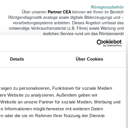
Über 
Röntgendiagno
verarbeitu
notwendige Ve
Das Tumorboa
Zustimmung
Details
effekt
Nachbereitu
Patientenkom
folgen S
Diese Webseite verwendet Cookies
Wir verwenden Cookies, um Inhalte und Anzeigen zu personal
anbieten zu können und die Zugriffe auf unsere Website zu 
Informationen zu Ihrer Verwendung unserer Website an unse
Die Firma
A
Analysen weiter. Unsere Partner führen diese Informationen
zusammen, die Sie ihnen bereitgestellt haben oder die sie 
gesammelt haben.