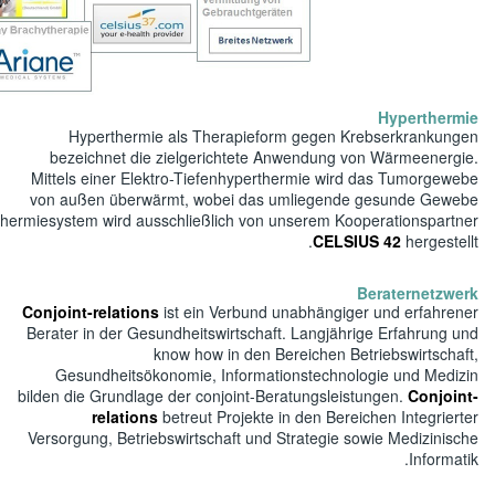
Hyperthe
bezeichnet
Mittels einer
von außen üb
durch die Hitze nicht geschädigt wird. Dieses Hyperthermiesystem wir
Conjoint-relat
Berater in der
Gesundheit
bilden die Grun
relat
Versorgung, Be